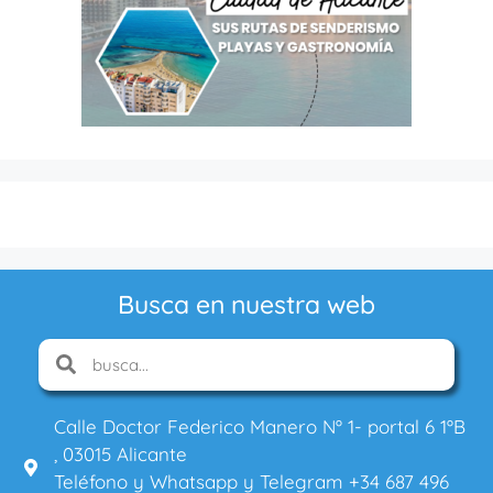
Busca en nuestra web
Calle Doctor Federico Manero Nº 1- portal 6 1ºB
, 03015 Alicante
Teléfono y Whatsapp y Telegram +34 687 496