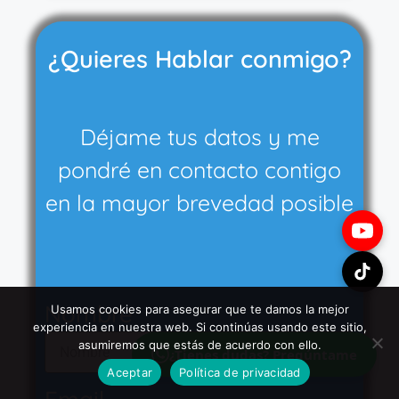
¿Quieres Hablar conmigo?
Déjame tus datos y me
pondré en contacto contigo
en la mayor brevedad posible
Nombre
Usamos cookies para asegurar que te damos la mejor
experiencia en nuestra web. Si continúas usando este sitio,
asumiremos que estás de acuerdo con ello.
¿Tienes dudas? Pregúntame
Aceptar
Política de privacidad