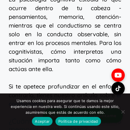
ocurre dentro de tu cabeza -
pensamientos, memoria, atención-
mientras que el conductismo se centra
solo en la conducta observable, sin
entrar en los procesos mentales. Para los
cognitivistas, cómo interpretas una
situación importa tanto como cómo
actúas ante ella.
Si te apetece profundizar en el enfoque
contrario, tienes nuestro artículo sobre
el
Usamos cookies para asegurar que te damos la mejor
conductismo
.
experiencia en nuestra web. Si continúas usando este sitio,
asumiremos que estás de acuerdo con ello.
¿Tienes dudas? Pregúntame
¿Cuántas cosas puede recordar tu
Aceptar
Política de privacidad
memoria a corto plazo?