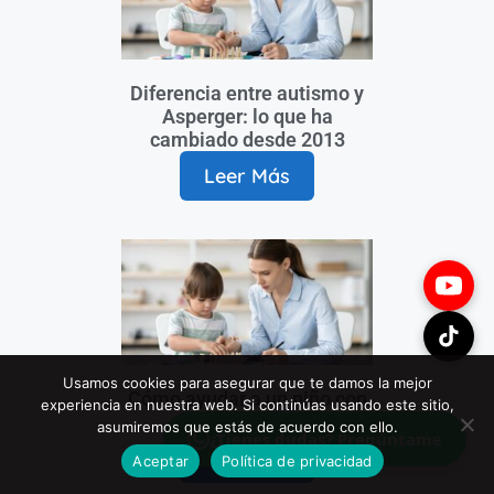
Diferencia entre autismo y
Asperger: lo que ha
cambiado desde 2013
Leer Más
Usamos cookies para asegurar que te damos la mejor
Cómo ayudar a un niño con
experiencia en nuestra web. Si continúas usando este sitio,
autismo en casa
asumiremos que estás de acuerdo con ello.
¿Tienes dudas? Pregúntame
Leer Más
Aceptar
Política de privacidad