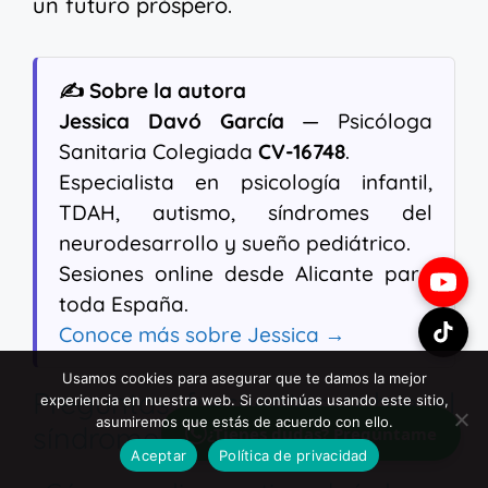
un futuro próspero.
✍️ Sobre la autora
Jessica Davó García
— Psicóloga
Sanitaria Colegiada
CV-16748
.
Especialista en psicología infantil,
TDAH, autismo, síndromes del
neurodesarrollo y sueño pediátrico.
Sesiones online desde Alicante para
toda España.
Conoce más sobre Jessica →
Usamos cookies para asegurar que te damos la mejor
Preguntas frecuentes sobre el
experiencia en nuestra web. Si continúas usando este sitio,
asumiremos que estás de acuerdo con ello.
síndrome de Down
¿Tienes dudas? Pregúntame
Aceptar
Política de privacidad