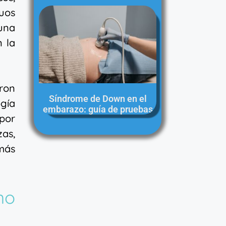
duos
una
 la
eron
Síndrome de Down en el
gía
embarazo: guía de pruebas
por
zas,
 más
no