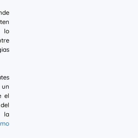
onde
iten
 lo
ntre
ias
ates
 un
e el
 del
 la
omo