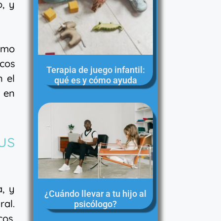
o, y
como
icos
Terapia de juego infantil:
n el
qué es y cómo ayuda
o en
us
, y
¿Cuándo llevar a tu hijo al
ral.
psicólogo?
os,