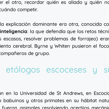
r el otro, recordar quién es aliado y quién n
cuándo competir.
 la explicación dominante era otra, conocida 
inteligencia
: la que defendía que los retos técn
s escasos, resolver problemas de forrajeo) era
miento cerebral. Byrne y Whiten pusieron el foc
s compañeros de grupo.
s etólogos escoceses y s
n en la Universidad de St Andrews, en Escocia
 babuinos y otros primates en su hábitat natu
ueron animales resolviendo acertijos mecánic