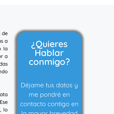
s de
as a
¿Quieres
n la
Hablar
er a
conmigo?
rdas
ando
Déjame tus datos y
me pondré en
rata
 Ese
contacto contigo en
 lo
la mayor brevedad