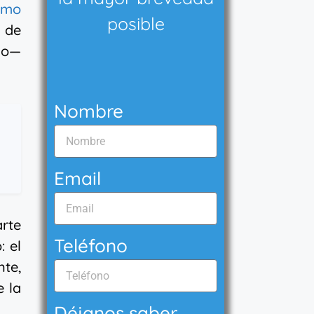
ismo
posible
a de
ido—
Nombre
Email
rte
Teléfono
: el
nte,
e la
Déjanos saber