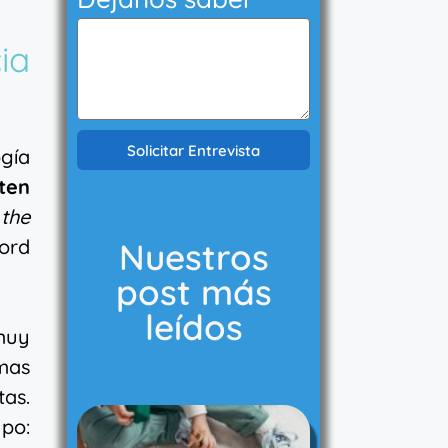
ia
Solicitar Entrevista
ogía
ten
 the
ford
Nuestros
post más
leídos
 muy
mas
as.
po: