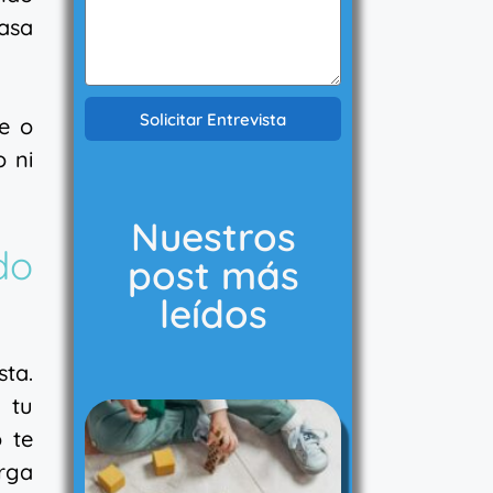
pasa
Solicitar Entrevista
ie o
o ni
Nuestros
do
post más
leídos
ta.
s tu
 te
rga