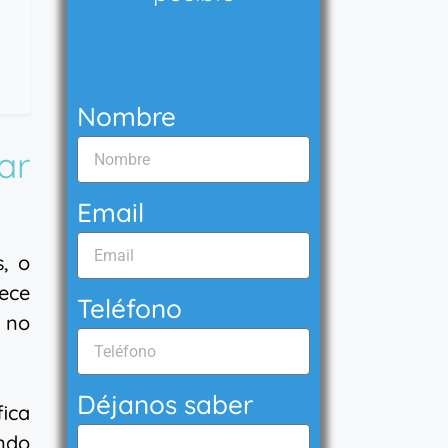
Nombre
ar
Email
, o
ece
Teléfono
 no
Déjanos saber
fica
ndo