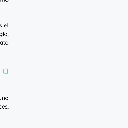
s el
ía,
mato
 a
una
ces,