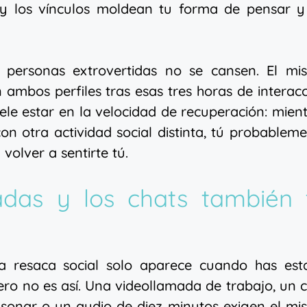
 y los vínculos moldean tu forma de pensar y
s personas extrovertidas no se cansen. El mi
 ambos perfiles tras esas tres horas de interac
uele estar en la velocidad de recuperación: mien
n otra actividad social distinta, tú probablem
 volver a sentirte tú.
adas y los chats también 
a resaca social solo aparece cuando has est
ero no es así. Una videollamada de trabajo, un 
sonar o un audio de diez minutos exigen el mi