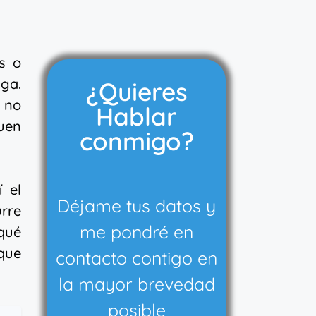
s o
aga.
¿Quieres
e no
Hablar
uen
conmigo?
 el
Déjame tus datos y
urre
me pondré en
qué
que
contacto contigo en
la mayor brevedad
posible