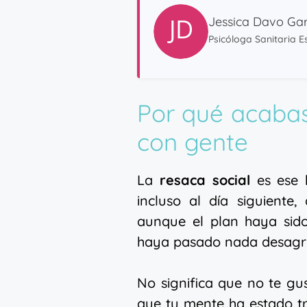
Jessica Davo Gar
Psicóloga Sanitaria Es
Por qué acaba
con gente
La
resaca social
es ese b
incluso al día siguient
aunque el plan haya sid
haya pasado nada desagr
No significa que no te gu
que tu mente ha estado t