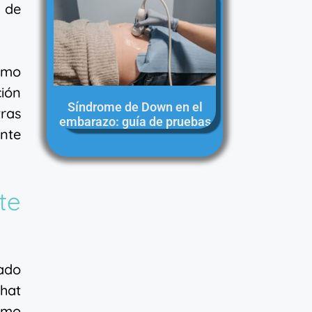
 de
smo
ción
Síndrome de Down en el
tras
embarazo: guía de pruebas
ente
te
ado
chat
smo