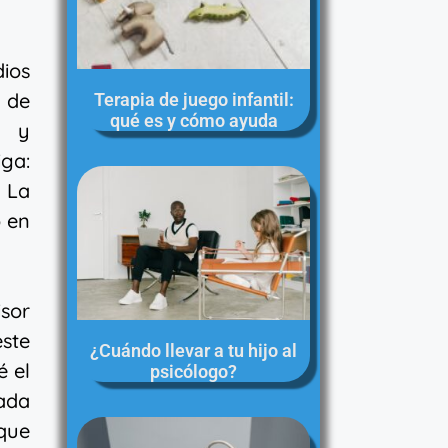
dios
 de
Terapia de juego infantil:
qué es y cómo ayuda
s y
ga:
 La
o en
isor
ste
¿Cuándo llevar a tu hijo al
é el
psicólogo?
tada
 que