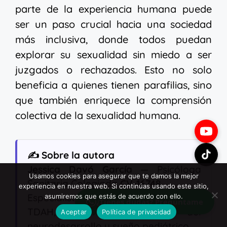
parte de la experiencia humana puede
ser un paso crucial hacia una sociedad
más inclusiva, donde todos puedan
explorar su sexualidad sin miedo a ser
juzgados o rechazados. Esto no solo
beneficia a quienes tienen parafilias, sino
que también enriquece la comprensión
colectiva de la sexualidad humana.
✍️ Sobre la autora
Jessica Davó García
— Psicóloga
Usamos cookies para asegurar que te damos la mejor
Sanitaria Colegiada
CV-16748
.
experiencia en nuestra web. Si continúas usando este sitio,
Especialista en psicología infantil,
asumiremos que estás de acuerdo con ello.
¿Tienes dudas? Pregúntame
TDAH, autismo, síndromes del
Aceptar
Política de privacidad
neurodesarrollo y sueño pediátrico.